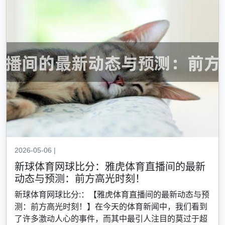
2026-05-06 |
新球体育网球比分：雅虎体育直播间的最新
动态与预测：前方高光时刻！
新球体育网球比分:：【雅虎体育直播间的最新动态与预
测：前方高光时刻！】在今天的体育新闻中，我们看到
了许多激动人心的事件，而其中最引人注目的莫过于超