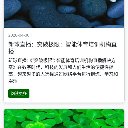
2026-04-30 |
新球直播：突破极限：智能体育培训机构直
播
新球直播:《"突破极限": 智能体育培训机构直播解决方
案》在数字时代，科技的发展和人们生活的便捷性提
高，越来越多的人选择通过网络平台进行锻炼、学习和
娱乐
阅读更多