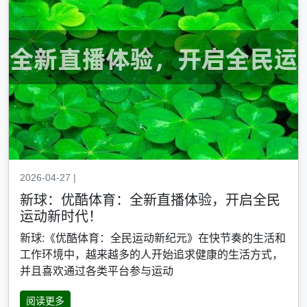
2026-04-27 |
新球：优酷体育：全新直播体验，开启全民
运动新时代！
新球:《优酷体育：全民运动新纪元》在快节奏的生活和
工作环境中，越来越多的人开始追求健康的生活方式，
并且喜欢通过各类平台参与运动
阅读更多