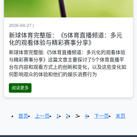
2026-04-27 |
新球体育完整版：《5体育直播频道：多元
化的观看体验与精彩赛事分享》
新球体育完整版:《5体育直播频道：多元化的观看体验
与精彩赛事分享》这篇文章主要探讨了5个体育直播平
台在内容和观看方式上的创新和变化，以及这些变化如
何影响观众的体验和他们的娱乐消费行为
阅读更多
首页
上一页
1
2
3
4
下一页
末页