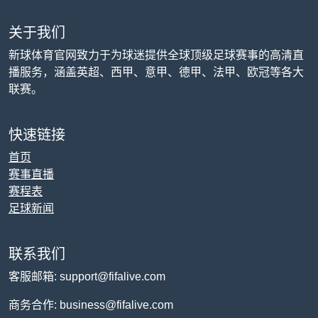
关于我们
新球体育官网致力于为球迷提供全球顶级足球赛事的高清直
播服务，涵盖英超、西甲、意甲、德甲、法甲、欧冠等各大
联赛。
快速链接
首页
赛事直播
赛程表
足球新闻
联系我们
客服邮箱: support@fifalive.com
商务合作: business@fifalive.com